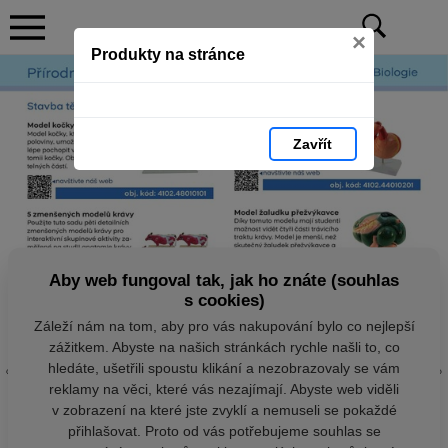
×
Produkty na stránce
Zavřít
Aby web fungoval tak, jak ho znáte (souhlas
s cookies)
Záleží nám na tom, aby pro vás nakupování bylo co nejlepší
zážitkem. Abyste na našich stránkách rychle našli to, co
hledáte, ušetřili spoustu klikání a nezobrazovaly se vám
reklamy na věci, které vás nezajímají. Abyste web viděli
v zobrazení na které jste zvyklí a nemuseli se pokaždé
přihlašovat. Proto od vás potřebujeme souhlas se