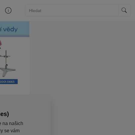
ies)
e na našich
aly se vám