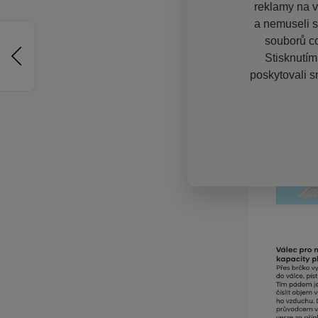
reklamy na vě
a nemuseli s
souborů co
Stisknutím
poskytovali s