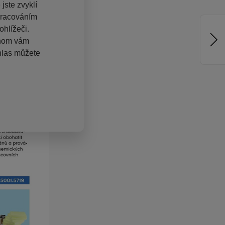
jste zvyklí
pracováním
hlížeči.
chom vám
hlas můžete