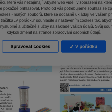
ci, které vás nezajímají. Abyste web viděli v zobrazení na které 
e pokaždé přihlašovat. Proto od vás potřebujeme souhlas se z
okies - malých souborů, které se dočasně ukládají ve vašem pro
 tlačítka „V pořádku“ souhlasíte s nastavením cookies tak, aby
mysluplné a užitečné služby na základě vašich údajů. Svůj sou
kdykoli změnit na stránce zpracování osobních údajů.
Spravovat cookies
V pořádku