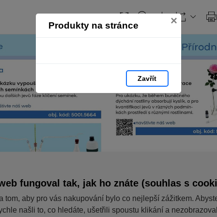
×
Produkty na stránce
Zavřít
web fungoval tak, jak ho znáte (souhlas s cook
a tom, aby pro vás nakupování bylo co nejlepší zážitkem. Abyst
ychle našli to, co hledáte, ušetřili spoustu klikání a nezobrazov