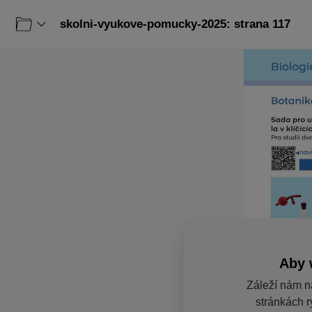
skolni-vyukove-pomucky-2025: strana 117
Aby 
Záleží nám n
stránkách r