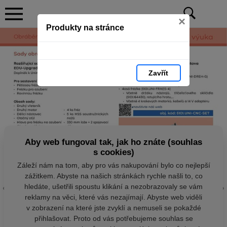
×
Produkty na stránce
Zavřít
Aby web fungoval tak, jak ho znáte (souhlas
s cookies)
Záleží nám na tom, aby pro vás nakupování bylo co nejlepší
zážitkem. Abyste na našich stránkách rychle našli to, co
hledáte, ušetřili spoustu klikání a nezobrazovaly se vám
reklamy na věci, které vás nezajímají. Abyste web viděli
v zobrazení na které jste zvyklí a nemuseli se pokaždé
přihlašovat. Proto od vás potřebujeme souhlas se