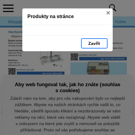
×
Produkty na stránce
Zavřít
Aby web fungoval tak, jak ho znáte (souhlas
s cookies)
Záleží nám na tom, aby pro vás nakupování bylo co nejlepší
zážitkem. Abyste na našich stránkách rychle našli to, co
hledáte, ušetřili spoustu klikání a nezobrazovaly se vám
reklamy na věci, které vás nezajímají. Abyste web viděli
v zobrazení na které jste zvyklí a nemuseli se pokaždé
přihlašovat. Proto od vás potřebujeme souhlas se