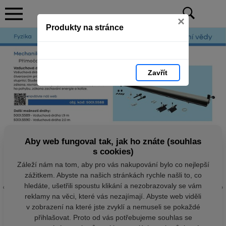
×
Produkty na stránce
Zavřít
Aby web fungoval tak, jak ho znáte (souhlas
s cookies)
Záleží nám na tom, aby pro vás nakupování bylo co nejlepší
zážitkem. Abyste na našich stránkách rychle našli to, co
hledáte, ušetřili spoustu klikání a nezobrazovaly se vám
reklamy na věci, které vás nezajímají. Abyste web viděli
v zobrazení na které jste zvyklí a nemuseli se pokaždé
přihlašovat. Proto od vás potřebujeme souhlas se