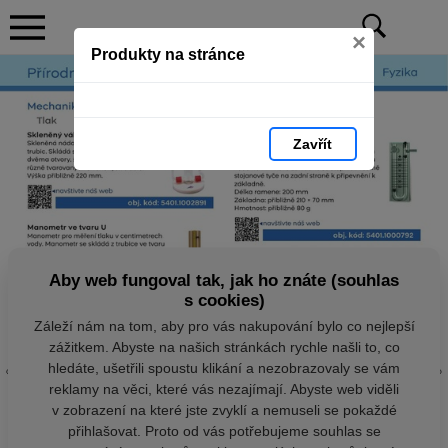
×
Produkty na stránce
Zavřít
Aby web fungoval tak, jak ho znáte (souhlas
s cookies)
Záleží nám na tom, aby pro vás nakupování bylo co nejlepší
zážitkem. Abyste na našich stránkách rychle našli to, co
hledáte, ušetřili spoustu klikání a nezobrazovaly se vám
reklamy na věci, které vás nezajímají. Abyste web viděli
v zobrazení na které jste zvyklí a nemuseli se pokaždé
přihlašovat. Proto od vás potřebujeme souhlas se