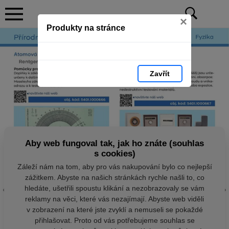
×
Produkty na stránce
Zavřít
Aby web fungoval tak, jak ho znáte (souhlas
s cookies)
Záleží nám na tom, aby pro vás nakupování bylo co nejlepší
zážitkem. Abyste na našich stránkách rychle našli to, co
hledáte, ušetřili spoustu klikání a nezobrazovaly se vám
reklamy na věci, které vás nezajímají. Abyste web viděli
v zobrazení na které jste zvyklí a nemuseli se pokaždé
přihlašovat. Proto od vás potřebujeme souhlas se