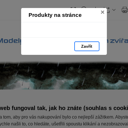
×
Produkty na stránce
Zavřít
web fungoval tak, jak ho znáte (souhlas s cook
a tom, aby pro vás nakupování bylo co nejlepší zážitkem. Abyst
ychle našli to, co hledáte, ušetřili spoustu klikání a nezobrazov