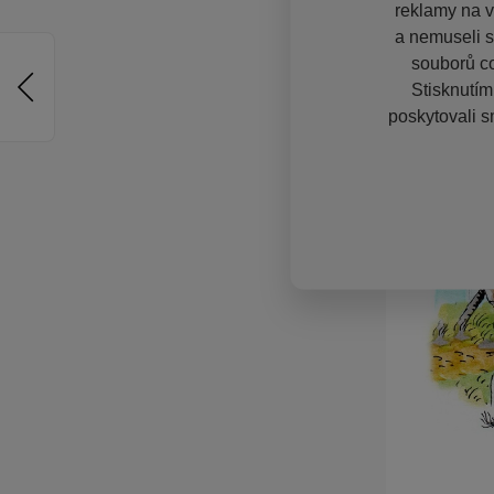
reklamy na vě
a nemuseli s
souborů co
Stisknutím
poskytovali s