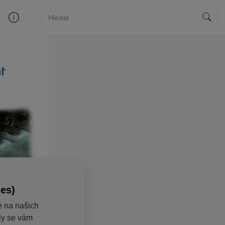
ies)
e na našich
aly se vám