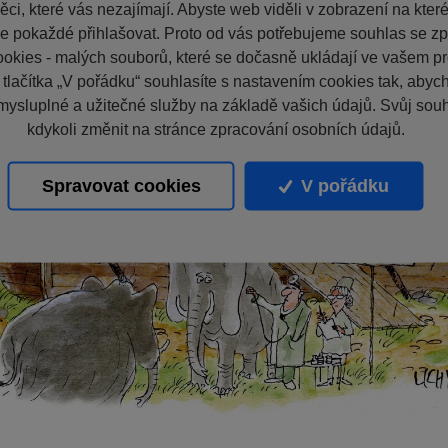
ci, které vás nezajímají. Abyste web viděli v zobrazení na které 
e pokaždé přihlašovat. Proto od vás potřebujeme souhlas se z
okies - malých souborů, které se dočasně ukládají ve vašem pro
 tlačítka „V pořádku“ souhlasíte s nastavením cookies tak, aby
mysluplné a užitečné služby na základě vašich údajů. Svůj sou
kdykoli změnit na stránce zpracování osobních údajů.
Spravovat cookies
V pořádku