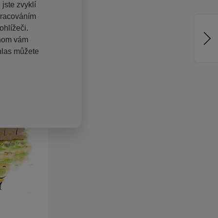
jste zvyklí
pracováním
hlížeči.
chom vám
hlas můžete