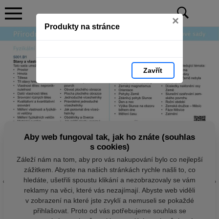
×
Produkty na stránce
Zavřít
Aby web fungoval tak, jak ho znáte (souhlas
s cookies)
Záleží nám na tom, aby pro vás nakupování bylo co nejlepší
zážitkem. Abyste na našich stránkách rychle našli to, co
hledáte, ušetřili spoustu klikání a nezobrazovaly se vám
reklamy na věci, které vás nezajímají. Abyste web viděli
v zobrazení na které jste zvyklí a nemuseli se pokaždé
přihlašovat. Proto od vás potřebujeme souhlas se