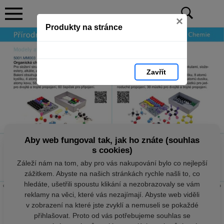
×
Produkty na stránce
Zavřít
Aby web fungoval tak, jak ho znáte (souhlas
s cookies)
Záleží nám na tom, aby pro vás nakupování bylo co nejlepší
zážitkem. Abyste na našich stránkách rychle našli to, co
hledáte, ušetřili spoustu klikání a nezobrazovaly se vám
reklamy na věci, které vás nezajímají. Abyste web viděli
v zobrazení na které jste zvyklí a nemuseli se pokaždé
přihlašovat. Proto od vás potřebujeme souhlas se