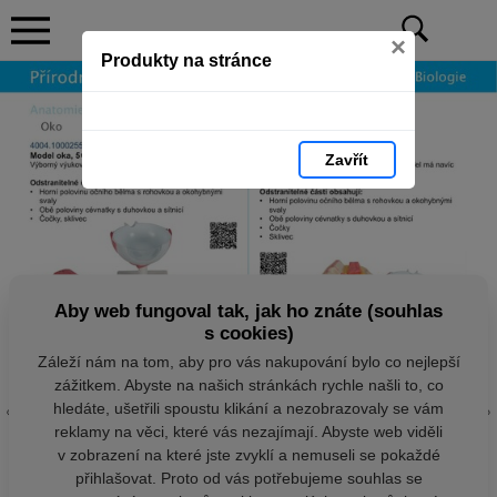
×
Produkty na stránce
Zavřít
Aby web fungoval tak, jak ho znáte (souhlas
s cookies)
Záleží nám na tom, aby pro vás nakupování bylo co nejlepší
zážitkem. Abyste na našich stránkách rychle našli to, co
hledáte, ušetřili spoustu klikání a nezobrazovaly se vám
reklamy na věci, které vás nezajímají. Abyste web viděli
v zobrazení na které jste zvyklí a nemuseli se pokaždé
přihlašovat. Proto od vás potřebujeme souhlas se