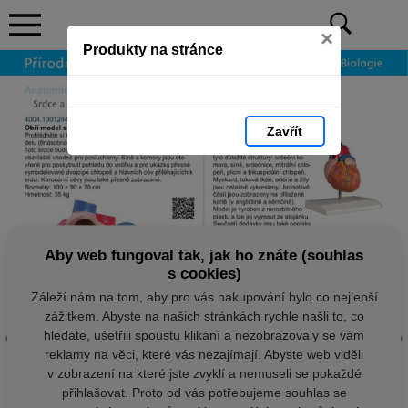
×
Produkty na stránce
Zavřít
Aby web fungoval tak, jak ho znáte (souhlas
s cookies)
Záleží nám na tom, aby pro vás nakupování bylo co nejlepší
zážitkem. Abyste na našich stránkách rychle našli to, co
hledáte, ušetřili spoustu klikání a nezobrazovaly se vám
reklamy na věci, které vás nezajímají. Abyste web viděli
v zobrazení na které jste zvyklí a nemuseli se pokaždé
přihlašovat. Proto od vás potřebujeme souhlas se