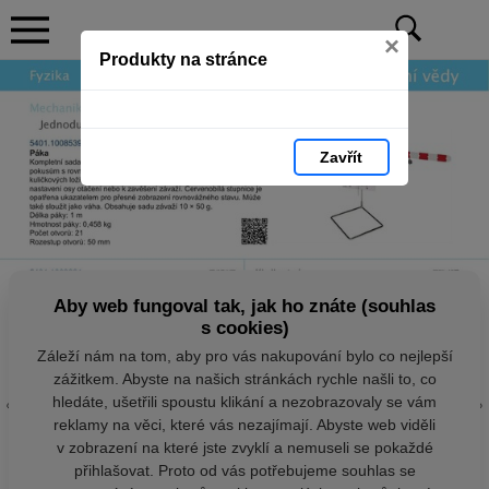
×
Produkty na stránce
Zavřít
Aby web fungoval tak, jak ho znáte (souhlas
s cookies)
Záleží nám na tom, aby pro vás nakupování bylo co nejlepší
zážitkem. Abyste na našich stránkách rychle našli to, co
hledáte, ušetřili spoustu klikání a nezobrazovaly se vám
reklamy na věci, které vás nezajímají. Abyste web viděli
v zobrazení na které jste zvyklí a nemuseli se pokaždé
přihlašovat. Proto od vás potřebujeme souhlas se