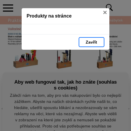
×
Produkty na stránce
Zavřít
Aby web fungoval tak, jak ho znáte (souhlas
s cookies)
Záleží nám na tom, aby pro vás nakupování bylo co nejlepší
zážitkem. Abyste na našich stránkách rychle našli to, co
hledáte, ušetřili spoustu klikání a nezobrazovaly se vám
reklamy na věci, které vás nezajímají. Abyste web viděli
v zobrazení na které jste zvyklí a nemuseli se pokaždé
přihlašovat. Proto od vás potřebujeme souhlas se