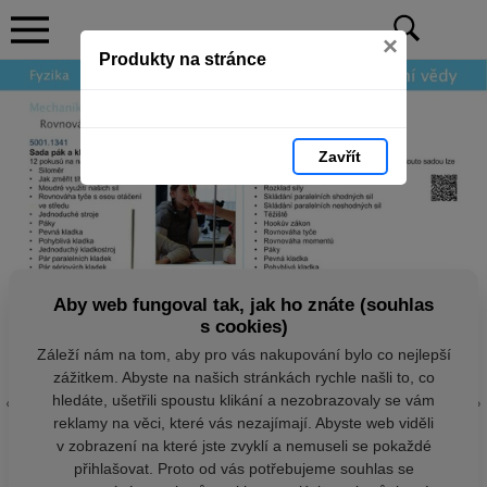
×
Produkty na stránce
Zavřít
Aby web fungoval tak, jak ho znáte (souhlas
s cookies)
Záleží nám na tom, aby pro vás nakupování bylo co nejlepší
zážitkem. Abyste na našich stránkách rychle našli to, co
hledáte, ušetřili spoustu klikání a nezobrazovaly se vám
reklamy na věci, které vás nezajímají. Abyste web viděli
v zobrazení na které jste zvyklí a nemuseli se pokaždé
přihlašovat. Proto od vás potřebujeme souhlas se