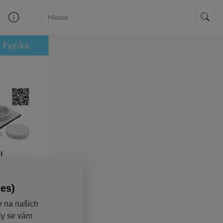
ies)
e na našich
aly se vám