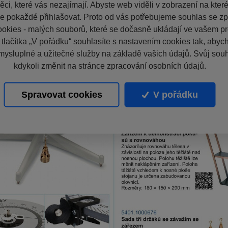
ci, které vás nezajímají. Abyste web viděli v zobrazení na které 
e pokaždé přihlašovat. Proto od vás potřebujeme souhlas se z
okies - malých souborů, které se dočasně ukládají ve vašem pro
 tlačítka „V pořádku“ souhlasíte s nastavením cookies tak, aby
mysluplné a užitečné služby na základě vašich údajů. Svůj sou
kdykoli změnit na stránce zpracování osobních údajů.
Spravovat cookies
V pořádku