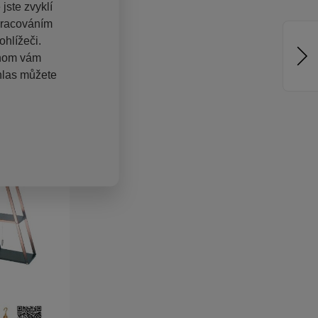
jste zvyklí
pracováním
hlížeči.
chom vám
hlas můžete