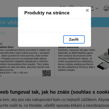
×
Produkty na stránce
Zavřít
web fungoval tak, jak ho znáte (souhlas s cook
a tom, aby pro vás nakupování bylo co nejlepší zážitkem. Abyst
ychle našli to, co hledáte, ušetřili spoustu klikání a nezobrazov