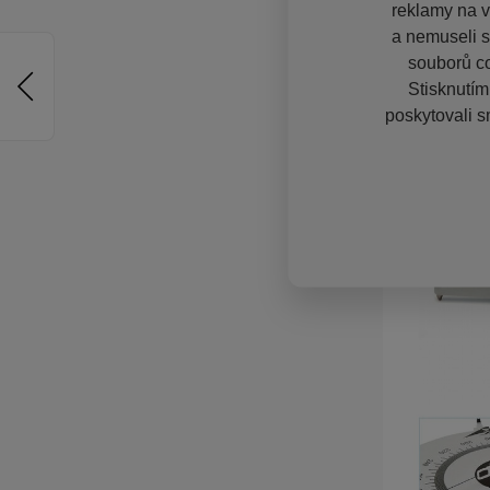
reklamy na vě
a nemuseli s
souborů co
Stisknutím
poskytovali s