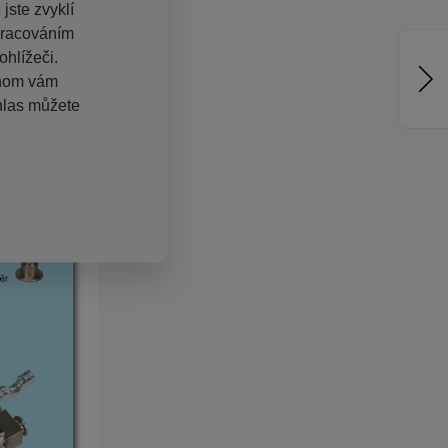
jste zvyklí
pracováním
hlížeči.
chom vám
hlas můžete