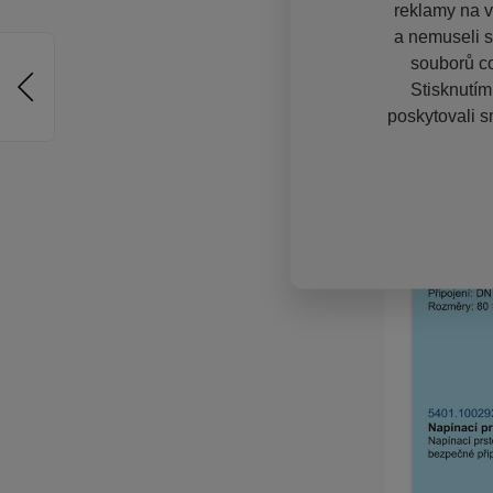
reklamy na vě
a nemuseli s
souborů co
Stisknutím
poskytovali s