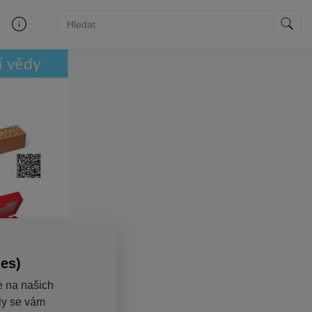
ies)
e na našich
aly se vám