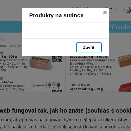
×
Produkty na stránce
Zavřít
web fungoval tak, jak ho znáte (souhlas s cook
a tom, aby pro vás nakupování bylo co nejlepší zážitkem. Abyst
ychle našli to, co hledáte, ušetřili spoustu klikání a nezobrazov