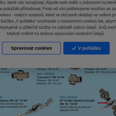
ci, které vás nezajímají. Abyste web viděli v zobrazení na které 
e pokaždé přihlašovat. Proto od vás potřebujeme souhlas se z
okies - malých souborů, které se dočasně ukládají ve vašem pro
 tlačítka „V pořádku“ souhlasíte s nastavením cookies tak, aby
mysluplné a užitečné služby na základě vašich údajů. Svůj sou
kdykoli změnit na stránce zpracování osobních údajů.
Spravovat cookies
V pořádku