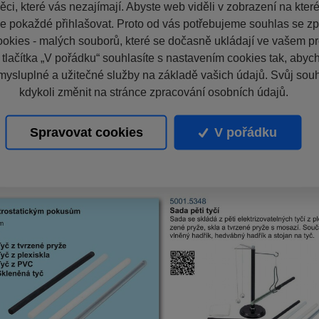
ci, které vás nezajímají. Abyste web viděli v zobrazení na které 
e pokaždé přihlašovat. Proto od vás potřebujeme souhlas se z
okies - malých souborů, které se dočasně ukládají ve vašem pro
 tlačítka „V pořádku“ souhlasíte s nastavením cookies tak, aby
mysluplné a užitečné služby na základě vašich údajů. Svůj sou
kdykoli změnit na stránce zpracování osobních údajů.
Spravovat cookies
V pořádku