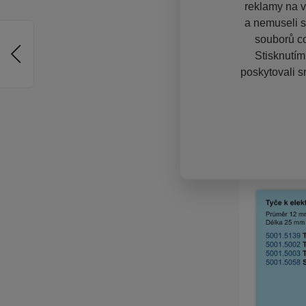
reklamy na vě
a nemuseli s
souborů co
Stisknutím
poskytovali s