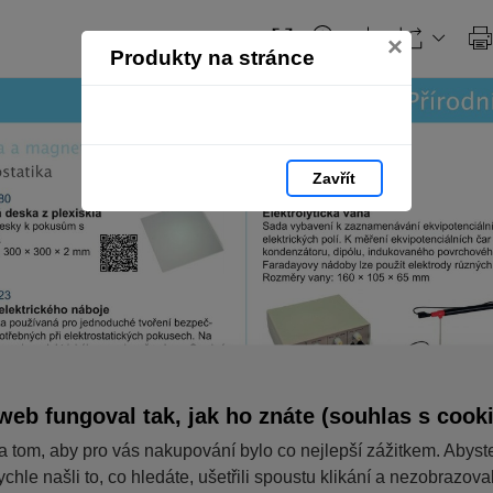
×
Produkty na stránce
Zavřít
web fungoval tak, jak ho znáte (souhlas s cook
a tom, aby pro vás nakupování bylo co nejlepší zážitkem. Abyst
ychle našli to, co hledáte, ušetřili spoustu klikání a nezobrazov