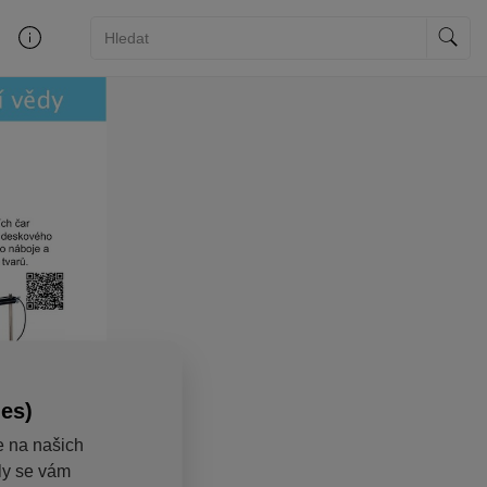
ies)
e na našich
aly se vám