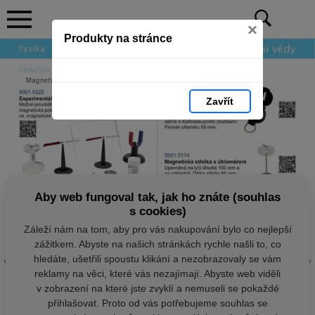
×
Produkty na stránce
Zavřít
Aby web fungoval tak, jak ho znáte (souhlas
s cookies)
Záleží nám na tom, aby pro vás nakupování bylo co nejlepší
zážitkem. Abyste na našich stránkách rychle našli to, co
hledáte, ušetřili spoustu klikání a nezobrazovaly se vám
reklamy na věci, které vás nezajímají. Abyste web viděli
v zobrazení na které jste zvyklí a nemuseli se pokaždé
přihlašovat. Proto od vás potřebujeme souhlas se