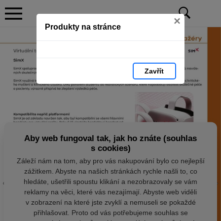
×
Produkty na stránce
Zavřít
Aby web fungoval tak, jak ho znáte (souhlas
s cookies)
Záleží nám na tom, aby pro vás nakupování bylo co nejlepší
zážitkem. Abyste na našich stránkách rychle našli to, co
hledáte, ušetřili spoustu klikání a nezobrazovaly se vám
reklamy na věci, které vás nezajímají. Abyste web viděli
v zobrazení na které jste zvyklí a nemuseli se pokaždé
přihlašovat. Proto od vás potřebujeme souhlas se