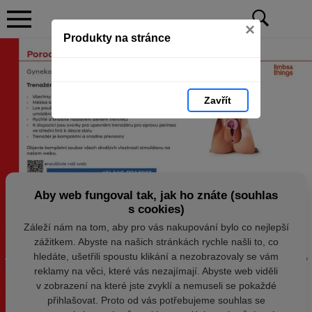
×
Produkty na stránce
Zavřít
Aby web fungoval tak, jak ho znáte (souhlas
s cookies)
Záleží nám na tom, aby pro vás nakupování bylo co nejlepší
zážitkem. Abyste na našich stránkách rychle našli to, co
hledáte, ušetřili spoustu klikání a nezobrazovaly se vám
reklamy na věci, které vás nezajímají. Abyste web viděli
v zobrazení na které jste zvyklí a nemuseli se pokaždé
přihlašovat. Proto od vás potřebujeme souhlas se