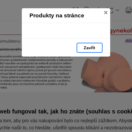
×
Produkty na stránce
Zavřít
web fungoval tak, jak ho znáte (souhlas s cook
a tom, aby pro vás nakupování bylo co nejlepší zážitkem. Abyst
ychle našli to, co hledáte, ušetřili spoustu klikání a nezobrazov