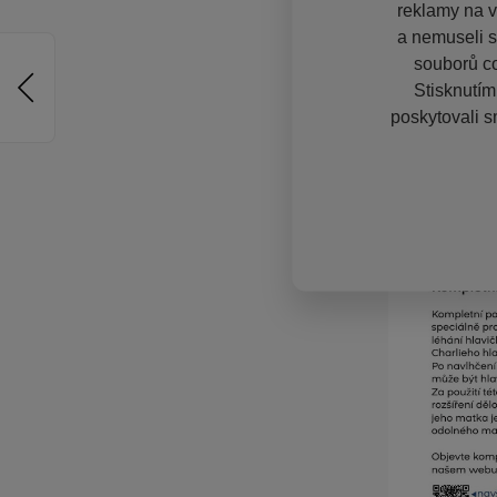
reklamy na vě
a nemuseli s
souborů co
Stisknutím
poskytovali s