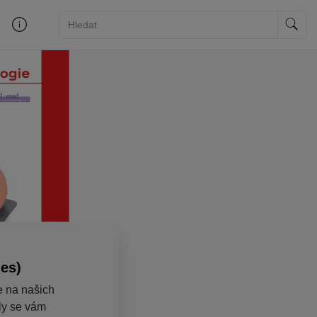
ies)
e na našich
aly se vám