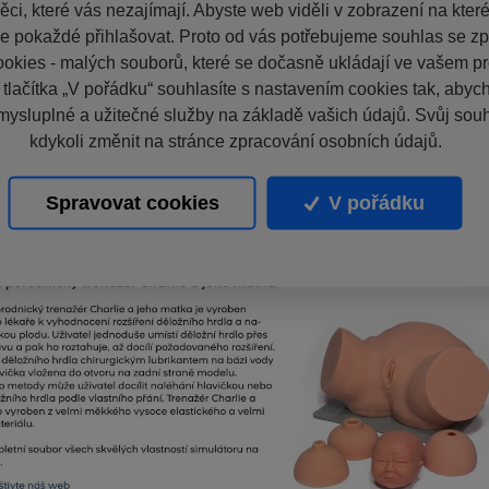
ci, které vás nezajímají. Abyste web viděli v zobrazení na které 
e pokaždé přihlašovat. Proto od vás potřebujeme souhlas se z
okies - malých souborů, které se dočasně ukládají ve vašem pro
 tlačítka „V pořádku“ souhlasíte s nastavením cookies tak, aby
mysluplné a užitečné služby na základě vašich údajů. Svůj sou
kdykoli změnit na stránce zpracování osobních údajů.
Spravovat cookies
V pořádku