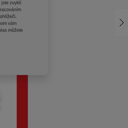
jste zvyklí
pracováním
hlížeči.
chom vám
hlas můžete