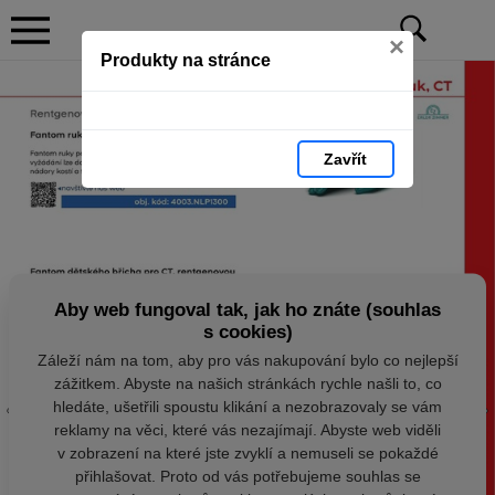
×
Produkty na stránce
Zavřít
Aby web fungoval tak, jak ho znáte (souhlas
s cookies)
Záleží nám na tom, aby pro vás nakupování bylo co nejlepší
zážitkem. Abyste na našich stránkách rychle našli to, co
hledáte, ušetřili spoustu klikání a nezobrazovaly se vám
reklamy na věci, které vás nezajímají. Abyste web viděli
v zobrazení na které jste zvyklí a nemuseli se pokaždé
přihlašovat. Proto od vás potřebujeme souhlas se