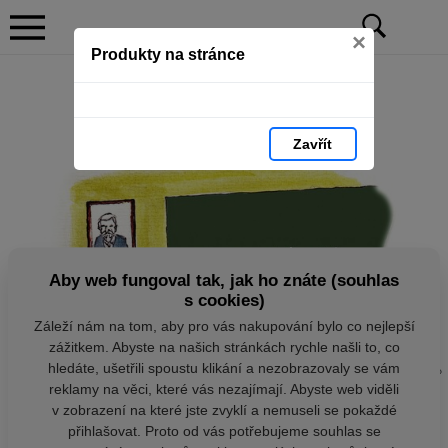
×
Produkty na stránce
Zavřít
Aby web fungoval tak, jak ho znáte (souhlas
s cookies)
Záleží nám na tom, aby pro vás nakupování bylo co nejlepší
zážitkem. Abyste na našich stránkách rychle našli to, co
hledáte, ušetřili spoustu klikání a nezobrazovaly se vám
reklamy na věci, které vás nezajímají. Abyste web viděli
v zobrazení na které jste zvyklí a nemuseli se pokaždé
přihlašovat. Proto od vás potřebujeme souhlas se