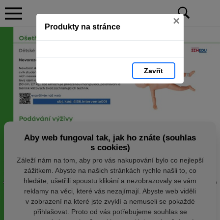
×
Produkty na stránce
Zavřít
Aby web fungoval tak, jak ho znáte (souhlas
s cookies)
Záleží nám na tom, aby pro vás nakupování bylo co nejlepší
zážitkem. Abyste na našich stránkách rychle našli to, co
hledáte, ušetřili spoustu klikání a nezobrazovaly se vám
reklamy na věci, které vás nezajímají. Abyste web viděli
v zobrazení na které jste zvyklí a nemuseli se pokaždé
přihlašovat. Proto od vás potřebujeme souhlas se