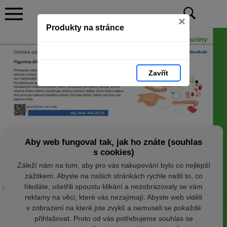
×
Produkty na stránce
Zavřít
Aby web fungoval tak, jak ho znáte (souhlas
s cookies)
Záleží nám na tom, aby pro vás nakupování bylo co nejlepší
zážitkem. Abyste na našich stránkách rychle našli to, co
hledáte, ušetřili spoustu klikání a nezobrazovaly se vám
reklamy na věci, které vás nezajímají. Abyste web viděli
v zobrazení na které jste zvyklí a nemuseli se pokaždé
přihlašovat. Proto od vás potřebujeme souhlas se